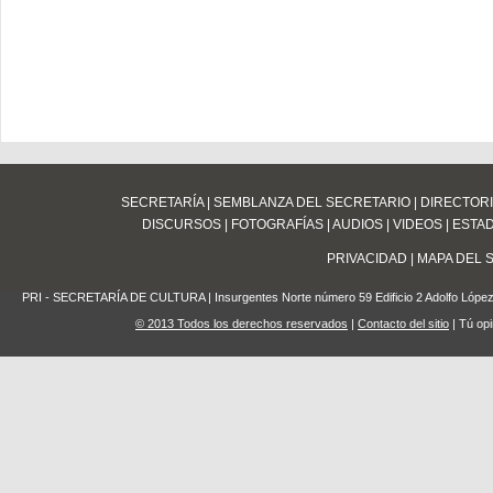
SECRETARÍA
|
SEMBLANZA DEL SECRETARIO
|
DIRECTOR
DISCURSOS
|
FOTOGRAFÍAS
|
AUDIOS
|
VIDEOS
|
ESTA
PRIVACIDAD
|
MAPA DEL S
PRI - SECRETARÍA DE CULTURA | Insurgentes Norte número 59 Edificio 2 Adolfo López 
© 2013 Todos los derechos reservados
|
Contacto del sitio
| Tú opi