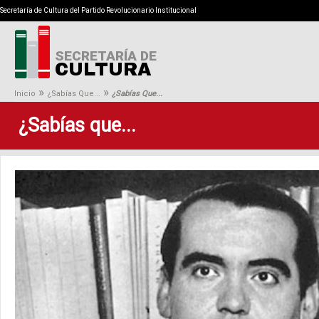
Secretaría de Cultura del Partido Revolucionario Institucional
SECRETARÍA DE
CULTURA
»
»
Inicio
¿Sabías Que...
¿Sabías Que...
¿Sabías que...